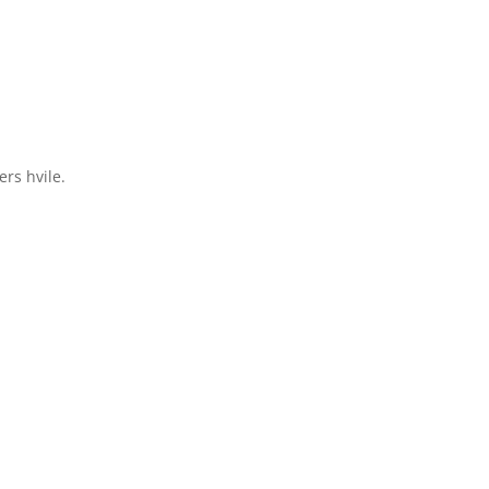
rs hvile.