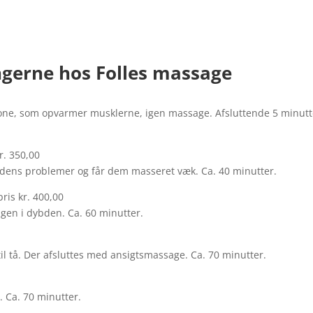
ngerne hos Folles massage
one, som opvarmer musklerne, igen massage. Afsluttende 5 minutte
kr. 350,00
ndens problemer og får dem masseret væk. Ca. 40 minutter.
 pris kr. 400,00
en i dybden. Ca. 60 minutter.
til tå. Der afsluttes med ansigtsmassage. Ca. 70 minutter.
. Ca. 70 minutter.