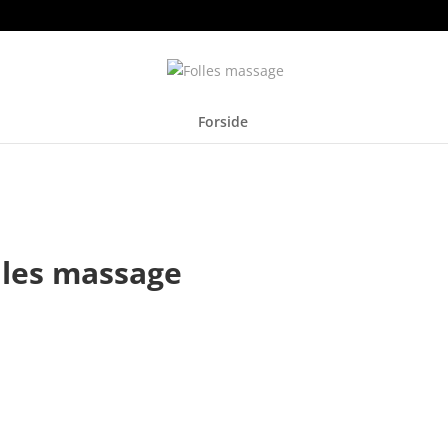
Forside
lles massage