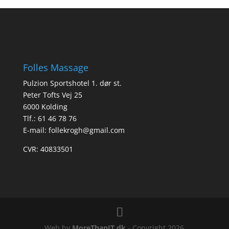
Folles Massage
Pulzion Sportshotel 1. dør st.
Peter Tofts Vej 25
6000 Kolding
Tlf.: 61 46 78 76
E-mail:
follekrogh@gmail.com
CVR: 40833501
Web by
MoreThanIT.dk
- Copyright 2026